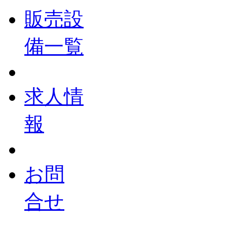
販売設
備一覧
求人情
報
お問
合せ