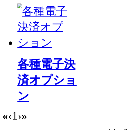
各種電子決
済オプショ
ン
«
‹
1
›
»